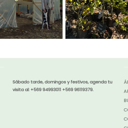
Á
Sábado tarde, domingos y festivos, agenda tu
visita al:
+569 94993011 +569 96119379.
A
B
C
C