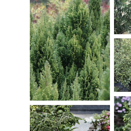
THU
PIT
NIG