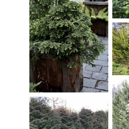
PIC
CHAMAECYPARIS
ELWOODII
MAC