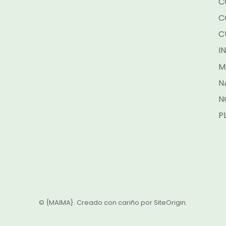
C
C
C
I
M
N
N
P
© {MAIMA}. Creado con cariño por
SiteOrigin
.