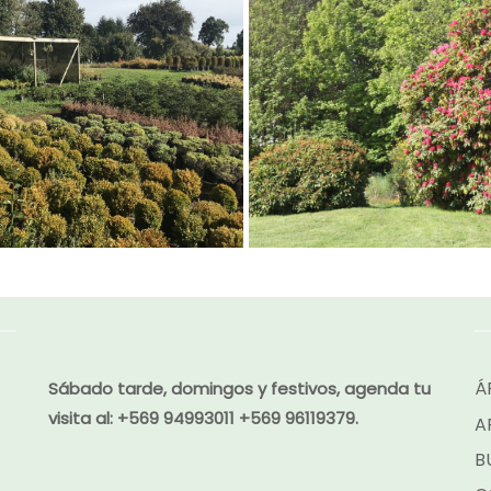
Á
Sábado tarde, domingos y festivos, agenda tu
visita al:
+569 94993011 +569 96119379.
A
B