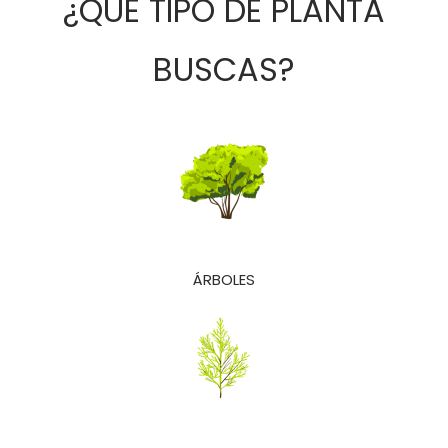
¿QUÉ TIPO DE PLANTA
BUSCAS?
ÁRBOLES