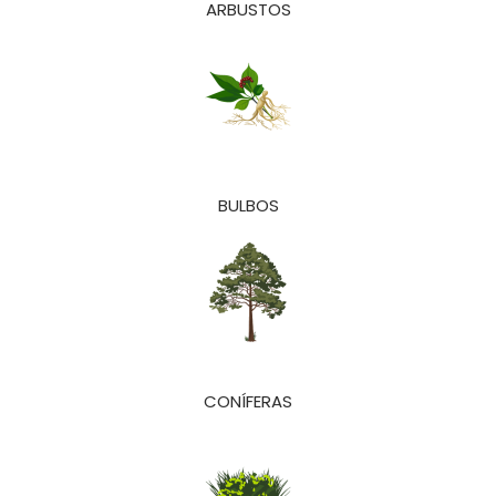
ARBUSTOS
BULBOS
CONÍFERAS