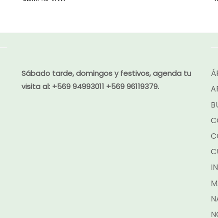
Á
Sábado tarde, domingos y festivos, agenda tu
visita al:
+569 94993011 +569 96119379.
A
B
C
C
C
I
M
N
N