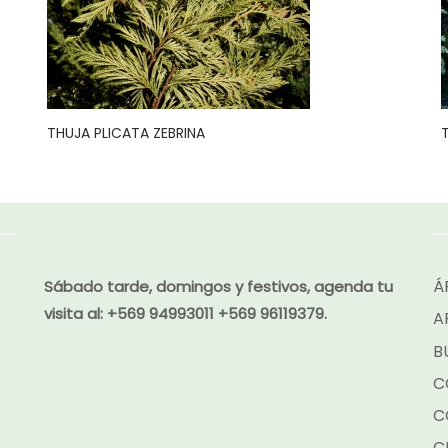
THUJA PLICATA ZEBRINA
Á
Sábado tarde, domingos y festivos, agenda tu
visita al:
+569 94993011 +569 96119379.
A
B
C
C
C