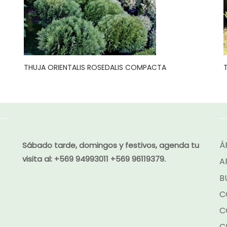
THUJA ORIENTALIS ROSEDALIS COMPACTA
Á
Sábado tarde, domingos y festivos, agenda tu
visita al:
+569 94993011 +569 96119379.
A
B
C
C
C