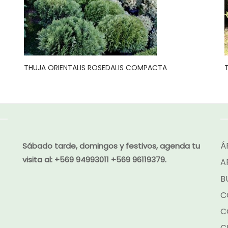
THUJA ORIENTALIS ROSEDALIS COMPACTA
Á
Sábado tarde, domingos y festivos, agenda tu
visita al:
+569 94993011 +569 96119379.
A
B
C
C
C