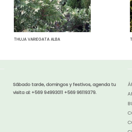
THUJA VARIEGATA ALBA
Á
Sábado tarde, domingos y festivos, agenda tu
visita al:
+569 94993011 +569 96119379.
A
B
C
C
C