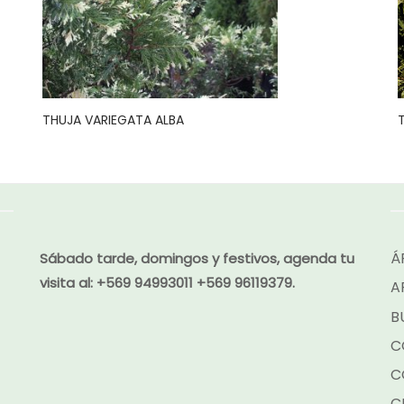
THUJA VARIEGATA ALBA
Á
Sábado tarde, domingos y festivos, agenda tu
visita al:
+569 94993011 +569 96119379.
A
B
C
C
C