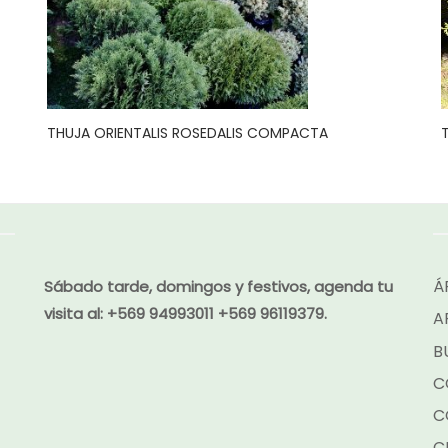
THUJA ORIENTALIS ROSEDALIS COMPACTA
Á
Sábado tarde, domingos y festivos, agenda tu
visita al:
+569 94993011 +569 96119379.
A
B
C
C
C