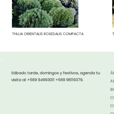
THUJA ORIENTALIS ROSEDALIS COMPACTA
Á
Sábado tarde, domingos y festivos, agenda tu
visita al:
+569 94993011 +569 96119379.
A
B
C
C
C